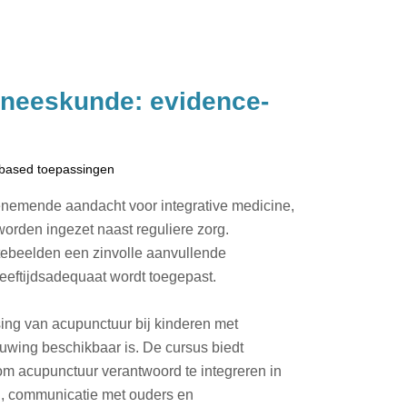
eneeskunde: evidence-
-based toepassingen
nemende aandacht voor integrative medicine,
rden ingezet naast reguliere zorg.
ktebeelden een zinvolle aanvullende
 leeftijdsadequaat wordt toegepast.
ing van acupunctuur bij kinderen met
wing beschikbaar is. De cursus biedt
om acupunctuur verantwoord te integreren in
id, communicatie met ouders en