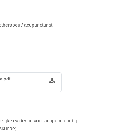
otherapeut/ acupuncturist
e.pdf
ijke evidentie voor acupunctuur bij
eskunde;