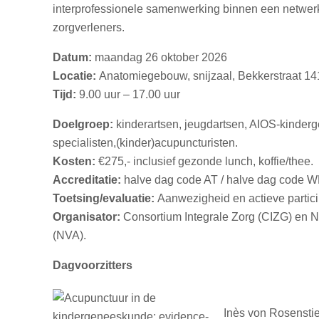
interprofessionele samenwerking binnen een netwer
zorgverleners.
Datum:
maandag 26 oktober 2026
Locatie:
Anatomiegebouw, snijzaal, Bekkerstraat 14
Tijd:
9.00 uur – 17.00 uur
Doelgroep:
kinderartsen, jeugdartsen, AIOS-kinder
specialisten,(kinder)acupuncturisten.
Kosten:
€275,- inclusief gezonde lunch, koffie/thee.
Accreditatie:
halve dag code AT / halve dag code 
Toetsing/evaluatie:
Aanwezigheid en actieve partici
Organisator:
Consortium Integrale Zorg (CIZG) en 
(NVA).
Dagvoorzitters
Inès von Rosenstiel,