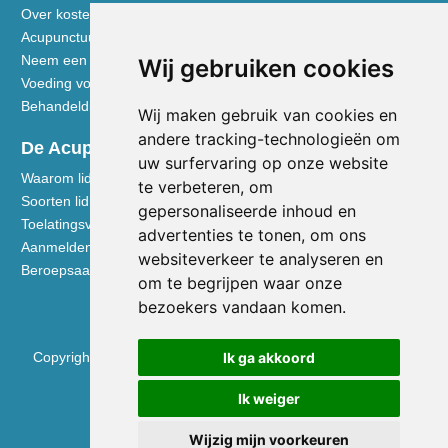
Over kosten en vergoedingen
Acupunctuur toegelicht
Neem een kijkje in de praktijk
Wij gebruiken cookies
Voeding volgens de Vijf Elementen
Behandeldisciplines - TCG
Wij maken gebruik van cookies en
andere tracking-technologieën om
De Acupuncturist
uw surfervaring op onze website
Waarom lid worden van de NVA
te verbeteren, om
Soorten lidmaatschap NVA
gepersonaliseerde inhoud en
Toelatingsvoorwaarden
advertenties te tonen, om ons
Aanmelden voor lidmaatschap
websiteverkeer te analyseren en
Beroepsaansprakelijkheidsverzekering
om te begrijpen waar onze
bezoekers vandaan komen.
Copyright © 2026 Nederlandse Vereniging voor Acupunctuur
Ik ga akkoord
KVK 40531133
Ik weiger
BTW NL0090.68.533.B01
Wijzig mijn voorkeuren