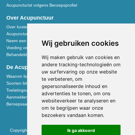
Acupuncturist volgens Beroepsprofiel
Over Acupunctuur
Over kosten en vergoedingen
Acupunctuur toegelicht
Neem een kijkje in de praktijk
Wij gebruiken cookies
Voeding volgens de Vijf Elementen
Behandeldisciplines - TCG
Wij maken gebruik van cookies en
andere tracking-technologieën om
De Acupuncturist
uw surfervaring op onze website
Waarom lid worden van de NVA
te verbeteren, om
Soorten lidmaatschap NVA
gepersonaliseerde inhoud en
Toelatingsvoorwaarden
advertenties te tonen, om ons
Aanmelden voor lidmaatschap
websiteverkeer te analyseren en
Beroepsaansprakelijkheidsverzekering
om te begrijpen waar onze
bezoekers vandaan komen.
Copyright © 2026 Nederlandse Vereniging voor Acupunctuur
Ik ga akkoord