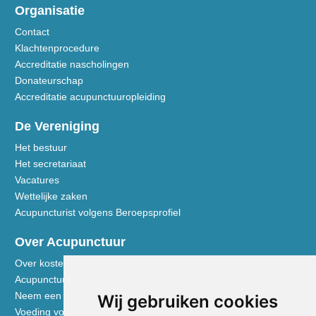
Organisatie
Contact
Klachtenprocedure
Accreditatie nascholingen
Donateurschap
Accreditatie acupunctuuropleiding
De Vereniging
Het bestuur
Het secretariaat
Vacatures
Wettelijke zaken
Acupuncturist volgens Beroepsprofiel
Over Acupunctuur
Over kosten en vergoedingen
Acupunctuur toegelicht
Neem een kijkje in de praktijk
Wij gebruiken cookies
Voeding volgens de Vijf Elementen