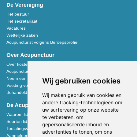
De Vereniging
Het bestuur
Het secretariaat
Vacatures
Wettelijke zaken
Acupuncturist volgens Beroepsprofiel
Over Acupunctuur
Over kosten en vergoedingen
Acupunctuur toegelicht
Neem een kijkje in de praktijk
Wij gebruiken cookies
Voeding volgens de Vijf Elementen
Behandeldisciplines - TCG
Wij maken gebruik van cookies en
andere tracking-technologieën om
De Acupuncturist
uw surfervaring op onze website
Waarom lid worden van de NVA
te verbeteren, om
Soorten lidmaatschap NVA
gepersonaliseerde inhoud en
Toelatingsvoorwaarden
advertenties te tonen, om ons
Aanmelden voor lidmaatschap