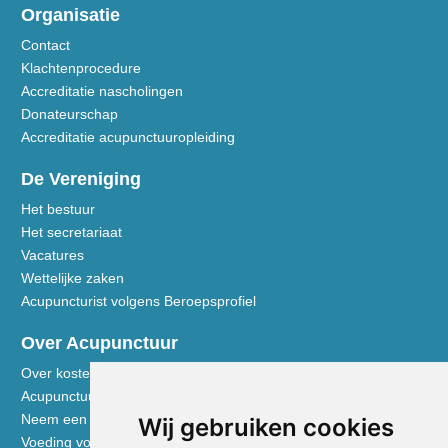
Organisatie
Contact
Klachtenprocedure
Accreditatie nascholingen
Donateurschap
Accreditatie acupunctuuropleiding
De Vereniging
Het bestuur
Het secretariaat
Vacatures
Wettelijke zaken
Acupuncturist volgens Beroepsprofiel
Over Acupunctuur
Over kosten en vergoedingen
Acupunctuur toegelicht
Neem een kijkje in de praktijk
Wij gebruiken cookies
Voeding volgens de Vijf Elementen