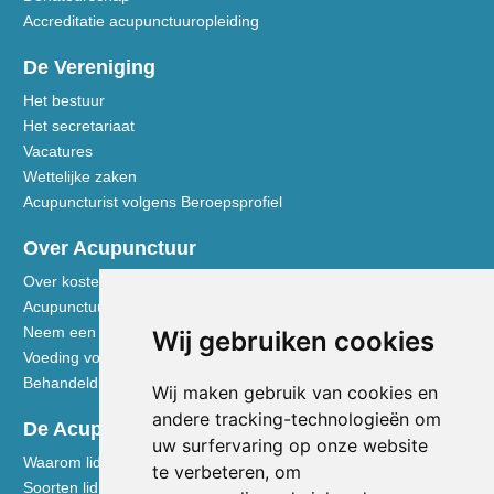
Accreditatie acupunctuuropleiding
De Vereniging
Het bestuur
Het secretariaat
Vacatures
Wettelijke zaken
Acupuncturist volgens Beroepsprofiel
Over Acupunctuur
Over kosten en vergoedingen
Acupunctuur toegelicht
Neem een kijkje in de praktijk
Wij gebruiken cookies
Voeding volgens de Vijf Elementen
Behandeldisciplines - TCG
Wij maken gebruik van cookies en
andere tracking-technologieën om
De Acupuncturist
uw surfervaring op onze website
Waarom lid worden van de NVA
te verbeteren, om
Soorten lidmaatschap NVA