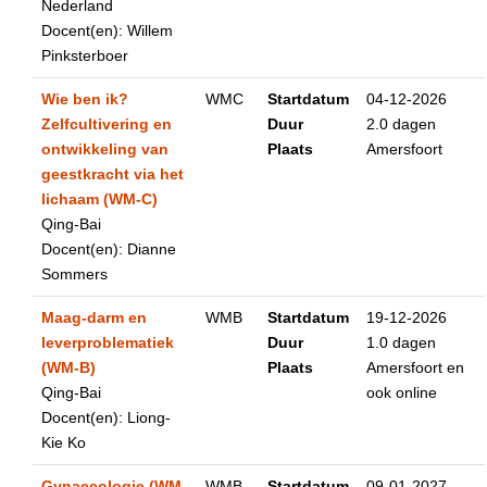
Nederland
Docent(en): Willem
Pinksterboer
Wie ben ik?
WMC
Startdatum
04-12-2026
Zelfcultivering en
Duur
2.0 dagen
ontwikkeling van
Plaats
Amersfoort
geestkracht via het
lichaam (WM-C)
Qing-Bai
Docent(en): Dianne
Sommers
Maag-darm en
WMB
Startdatum
19-12-2026
leverproblematiek
Duur
1.0 dagen
(WM-B)
Plaats
Amersfoort en
Qing-Bai
ook online
Docent(en): Liong-
Kie Ko
Gynaecologie (WM-
WMB
Startdatum
09-01-2027