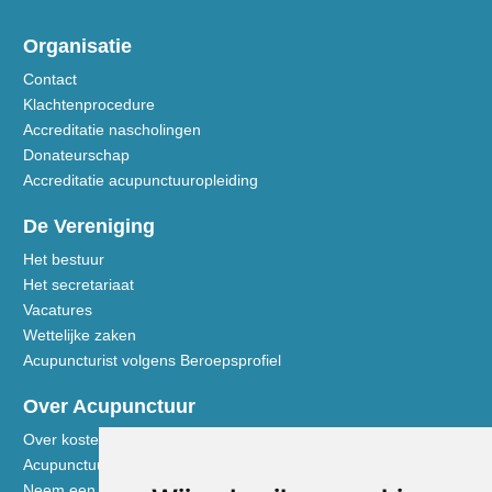
Organisatie
Contact
Klachtenprocedure
Accreditatie nascholingen
Donateurschap
Accreditatie acupunctuuropleiding
De Vereniging
Het bestuur
Het secretariaat
Vacatures
Wettelijke zaken
Acupuncturist volgens Beroepsprofiel
Over Acupunctuur
Over kosten en vergoedingen
Acupunctuur toegelicht
Neem een kijkje in de praktijk