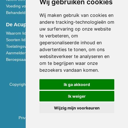
Wij gebruiken cookies
Voeding volgens de Vijf Elementen
Behandeldisciplines - TCG
Wij maken gebruik van cookies en
andere tracking-technologieën om
De Acupuncturist
uw surfervaring op onze website
Waarom lid worden van de NVA
te verbeteren, om
Soorten lidmaatschap NVA
gepersonaliseerde inhoud en
Toelatingsvoorwaarden
advertenties te tonen, om ons
Aanmelden voor lidmaatschap
websiteverkeer te analyseren en
Beroepsaansprakelijkheidsverzekering
om te begrijpen waar onze
bezoekers vandaan komen.
Copyright © 2026 Nederlandse Vereniging voor Acupunctuur
Ik ga akkoord
KVK 40531133
Ik weiger
BTW NL0090.68.533.B01
Wijzig mijn voorkeuren
Privacyverklaring
|
Disclaimer
|
Cookie Voorkeuren