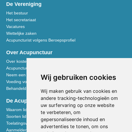
De Vereniging
Het bestuur
Het secretariaat
Vacatures
Wettelijke zaken
Acupuncturist volgens Beroepsprofiel
Over Acupunctuur
Over kosten en vergoedingen
Acupunctuur toegelicht
Neem een kijkje in de praktijk
Wij gebruiken cookies
Voeding volgens de Vijf Elementen
Behandeldisciplines - TCG
Wij maken gebruik van cookies en
andere tracking-technologieën om
De Acupuncturist
uw surfervaring op onze website
Waarom lid worden van de NVA
te verbeteren, om
Soorten lidmaatschap NVA
gepersonaliseerde inhoud en
Toelatingsvoorwaarden
advertenties te tonen, om ons
Aanmelden voor lidmaatschap