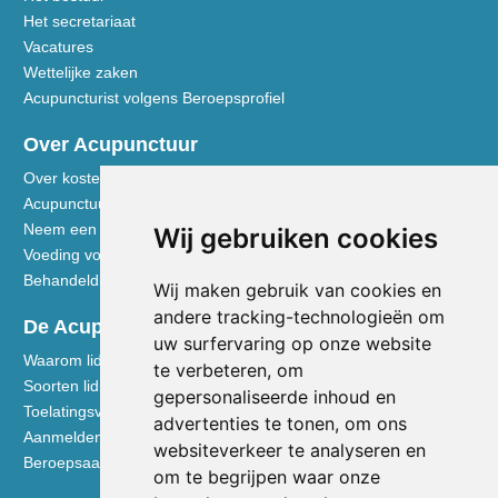
Het secretariaat
Vacatures
Wettelijke zaken
Acupuncturist volgens Beroepsprofiel
Over Acupunctuur
Over kosten en vergoedingen
Acupunctuur toegelicht
Neem een kijkje in de praktijk
Wij gebruiken cookies
Voeding volgens de Vijf Elementen
Behandeldisciplines - TCG
Wij maken gebruik van cookies en
andere tracking-technologieën om
De Acupuncturist
uw surfervaring op onze website
Waarom lid worden van de NVA
te verbeteren, om
Soorten lidmaatschap NVA
gepersonaliseerde inhoud en
Toelatingsvoorwaarden
advertenties te tonen, om ons
Aanmelden voor lidmaatschap
websiteverkeer te analyseren en
Beroepsaansprakelijkheidsverzekering
om te begrijpen waar onze