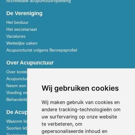
Accreditatie acupunctuuropleiding
De Vereniging
Het bestuur
Het secretariaat
Vacatures
Wettelijke zaken
Acupuncturist volgens Beroepsprofiel
Over Acupunctuur
Over kosten en vergoedingen
Acupunctuur toegelicht
Neem een kijkje in de praktijk
Wij gebruiken cookies
Voeding volgens de Vijf Elementen
Behandeldisciplines - TCG
Wij maken gebruik van cookies en
andere tracking-technologieën om
De Acupuncturist
uw surfervaring op onze website
Waarom lid worden van de NVA
te verbeteren, om
Soorten lidmaatschap NVA
gepersonaliseerde inhoud en
Toelatingsvoorwaarden