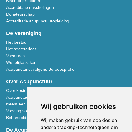
Klachtenprocedure
Accreditatie nascholingen
Donateurschap
Accreditatie acupunctuuropleiding
De Vereniging
Het bestuur
Het secretariaat
Vacatures
Wettelijke zaken
Acupuncturist volgens Beroepsprofiel
Over Acupunctuur
Over kosten en vergoedingen
Acupunctuur toegelicht
Neem een kijkje in de praktijk
Wij gebruiken cookies
Voeding volgens de Vijf Elementen
Behandeldisciplines - TCG
Wij maken gebruik van cookies en
andere tracking-technologieën om
De Acupuncturist